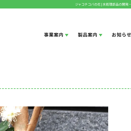
ジャコチコバの花 | 水処理部品の開
事業案内
製品案内
お知ら