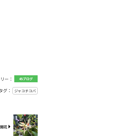
ゴリー：
45ブログ
タグ：
ジャコチコバ
と開花