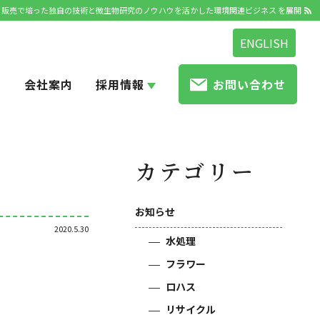
発・販売で培った独自の技術と微生物研究のノウハウを活かした環境関連ビジネス を展開
ENGLISH
せ
会社案内
採用情報
お問い合わせ
カテゴリー
お知らせ
2020.5.30
水処理
フラワー
ロハス
リサイクル