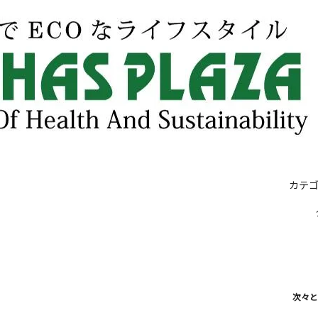
カテ
次々