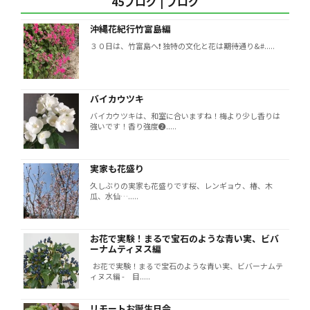
45ブログ | ブログ
沖縄花紀行竹富島編
３０日は、竹富島へ❗️ 独特の文化と花は期待通り&#.....
バイカウツキ
バイカウツキは、和室に合いますね！梅より少し香りは
強いです！香り強度❷.....
実家も花盛り
久しぶりの実家も花盛りです桜、レンギョウ、椿、木
瓜、水仙….....
お花で実験！まるで宝石のような青い実、ビバ
ーナムティヌス編
お花で実験！まるで宝石のような青い実、ビバーナムテ
ィヌス編 - 目.....
リモートお誕生日会