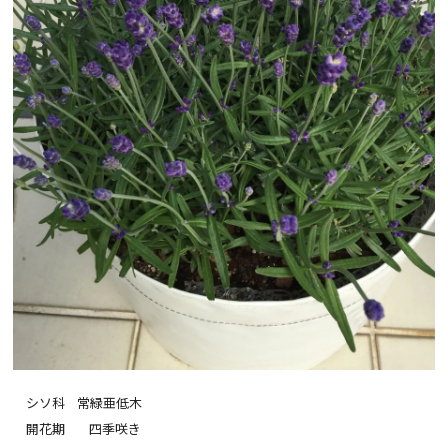
シソ科 常緑亜低木
開花期 四季咲き