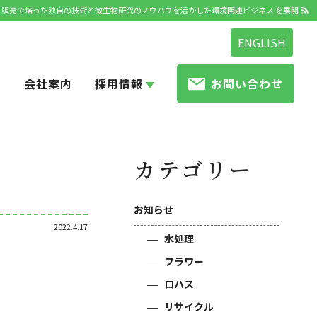
発・販売で培った独自の技術と微生物研究のノウハウを活かした環境関連ビジネス を展開
ENGLISH
せ
会社案内
採用情報
お問い合わせ
カテゴリー
お知らせ
2022.4.17
水処理
フラワー
ロハス
リサイクル