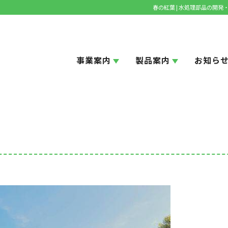
春の紅葉 | 水処理部品の開
事業案内
製品案内
お知ら