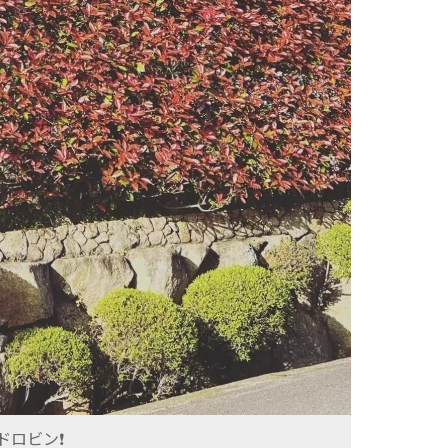
ロビン❗️