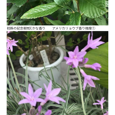
初孫の記念樹❗️❗️仄かな香り アメリカリョウブ香り強度①