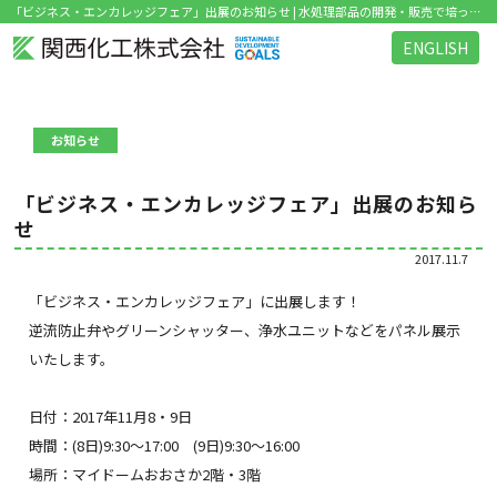
「ビジネス・エンカレッジフェア」出展のお知らせ | 水処理部品の開発・販売で培った独自の技術と微生物研究のノウハウを活かした環境関連ビジネス を展開
ENGLISH
お知らせ
「ビジネス・エンカレッジフェア」出展のお知ら
せ
2017.11.7
「ビジネス・エンカレッジフェア」に出展します！
逆流防止弁やグリーンシャッター、浄水ユニットなどをパネル展示
いたします。
日付：
2017
年
11
月
8
・
9
日
時間：
(8
日
)9:30
～
17:00
(9
日
)9:30
～
16:00
場所：マイドームおおさか
2
階・
3
階