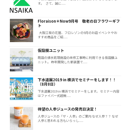
す。 さて、誠に.....
Floraison＊Now9月号 敬老の日フラワーギフ
ト
大阪江坂の花屋、フロレゾンの9月のお店イベントやお
すすめ商品をご紹.....
仮設膜ユニット
既設の排水処理施設の改修工事時に利用できる仮設膜ユ
ニット。 昨年開発した新装置で.....
下水道展2019 in 横浜でセミナーをします！！
（8月8日）
下水道展2019 in 横浜でセミナーをします。 セミナー内容
はファイバー式超微.....
待望の人参ジュースの発売日決定！
人参ジュースの「ザ・人参」のご案内 なぜ人参？？ なぜ
人参と思われる方もいらっし.....