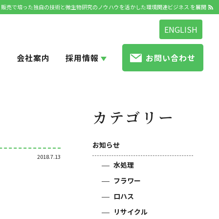
発・販売で培った独自の技術と微生物研究のノウハウを活かした環境関連ビジネス を展開
ENGLISH
せ
会社案内
採用情報
お問い合わせ
カテゴリー
お知らせ
2018.7.13
水処理
フラワー
ロハス
リサイクル