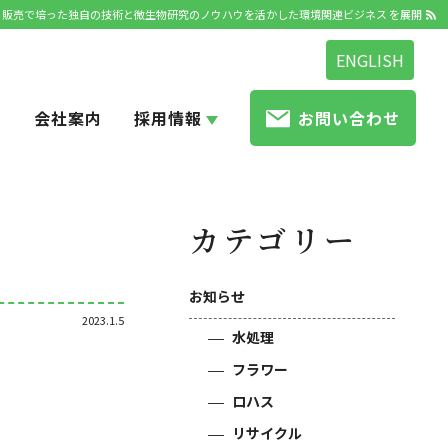
発・販売で培った独自の技術と微生物研究のノウハウを活かした環境関連ビジネス を展開
ENGLISH
せ
会社案内
採用情報
お問い合わせ
カテゴリー
お知らせ
2023.1.5
水処理
フラワー
ロハス
リサイクル