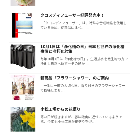
クロスディフューザー好評発売中！
「クロスディフューザー」は、特殊な合成繊維を使用し
ているため、従来品に比べ、.....
10月1日は「浄化槽の日」――日本と世界の浄化槽
事情と老朽化対策
毎年10月1日は「浄化槽の日」。生活排水を微生物の力で
浄化し自然へ返す―その静か.....
新商品「フラワーシャワー」のご案内
一生に一度の大切な日、香り付きのフラワーシャワー
で祝福しませ.....
小松工場からの花便り
寒い日が続きますが、春は確実に近づいているようで
す。 今年も小松工場が花盛りを迎.....