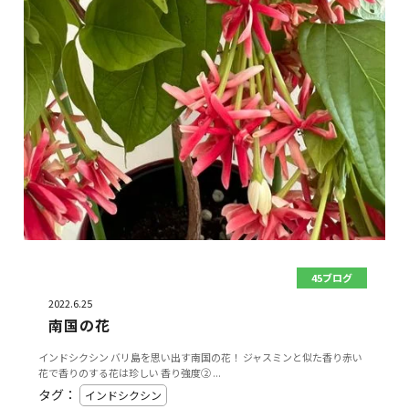
45ブログ
2022.6.25
南国の花
インドシクシン バリ島を思い出す南国の花！ ジャスミンと似た香り赤い
花で香りのする花は珍しい 香り強度② ...
タグ：
インドシクシン