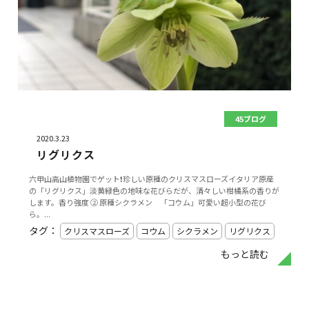
45ブログ
2020.3.23
リグリクス
六甲山高山植物園でゲット❗️珍しい原種のクリスマスローズイタリア原産
の「リグリクス」淡黄緑色の地味な花びらだが、清々しい柑橘系の香りが
します。香り強度 ② 原種シクラメン 「コウム」可愛い超小型の花び
ら。...
タグ：
クリスマスローズ
コウム
シクラメン
リグリクス
もっと読む