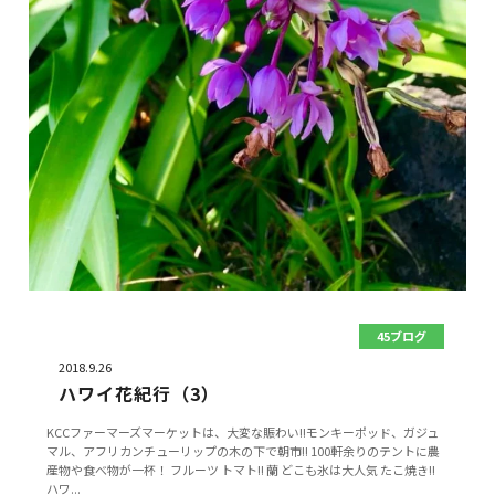
45ブログ
2018.9.26
ハワイ花紀行（3）
KCCファーマーズマーケットは、大変な賑わい!!モンキーポッド、ガジュ
マル、アフリカンチューリップの木の下で朝市!! 100軒余りのテントに農
産物や食べ物が一杯！ フルーツ トマト!! 蘭 どこも氷は大人気 たこ焼き!!
ハワ...