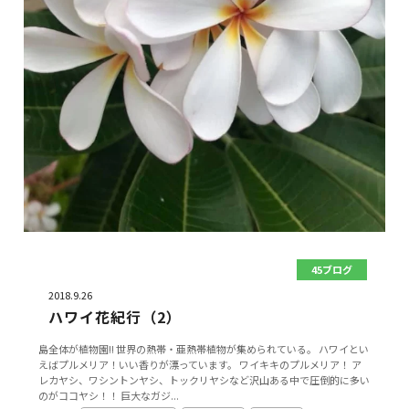
45ブログ
2018.9.26
ハワイ花紀行（2）
島全体が植物園!! 世界の熱帯・亜熱帯植物が集められている。 ハワイとい
えばプルメリア！いい香りが漂っています。 ワイキキのプルメリア！ ア
レカヤシ、ワシントンヤシ、トックリヤシなど沢山ある中で圧倒的に多い
のがココヤシ！！ 巨大なガジ...