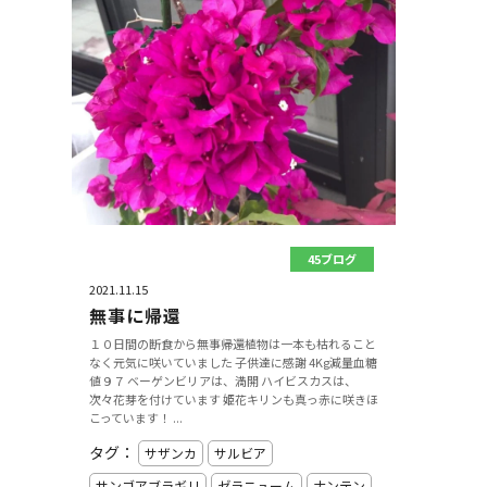
45ブログ
2021.11.15
無事に帰還
１０日間の断食から無事帰還植物は一本も枯れること
なく元気に咲いていました 子供達に感謝 4Kg減量血糖
値９７ ベーゲンビリアは、満開 ハイビスカスは、
次々花芽を付けています 姫花キリンも真っ赤に咲きほ
こっています！ ...
タグ：
サザンカ
サルビア
サンゴアブラギリ
ゼラニューム
ナンテン