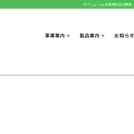
ゼラニューム | 水処理部品の開
事業案内
製品案内
お知ら