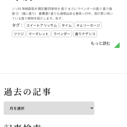
シソ科 常緑亜低木 開花期 四季咲き 香り まさにラベンダーの香り 香り強
度 ③ （強い香り） 春爛漫‼️ 香りも満喫出来る春真っ只中、我が家に咲い
ている香り植物を紹介します。先ず...
タグ：
スイートアリッサム
タイム
チェリーセージ
ツツジ
マーガレット
ラベンダー
香りナデシコ
もっと読む
過去の記事