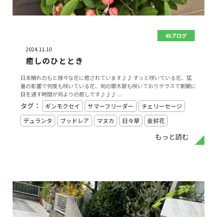
45ブログ
2024.11.10
癒しのひととき
日本晴れのもと様々な花に癒されています♪♪ ずっと咲いている花、猛
暑の影響で何度も咲いている花、旬の銀木犀も咲いておりテラスで新聞に
目を通す時間が何よりの癒しです♪♪♪ ...
タグ：
ギンモクセイ
サマーフリーダー
チェリーセージ
デュランタ
ブッドレア
マヌカ
日々草
金鈴花
もっと読む