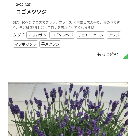
2020.4.27
コゴメツツジ
STAY HOME❗️ テラスでブレックファースト❗️青空と花の香り、鳥のさえず
り、孫と縄跳び❗️しばしコロナを忘れさせてくれます❗&...
タグ：
アリッサム
コゴメツツジ
チェリーセージ
ツツジ
マツボックリ
平戸ツツジ
もっと読む