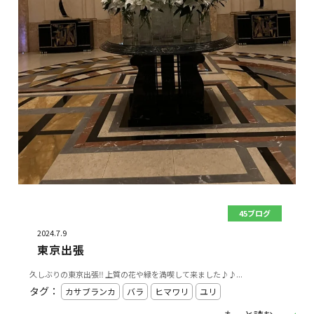
45ブログ
2024.7.9
東京出張
久しぶりの東京出張‼️ 上質の花や緑を満喫して来ました♪♪...
タグ：
カサブランカ
バラ
ヒマワリ
ユリ