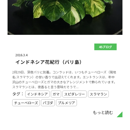
45ブログ
2016.3.4
インドネシア花紀行（バリ島）
2月29日、深夜バリに到着。コンラッドは、いつもチューベローズ（現地
名:スラマラン）の甘い香りで出迎えてくれます。エントランスは、年中
沢山のチューベローズとガマの大きなアレンジメントで飾られています。
スラマランとは、夜香ると言う意味だそうで...
タグ：
インドネシア
ガマ
スピダレリー
スラマラン
チューベローズ
パゴダ
プルメリア
もっと読む