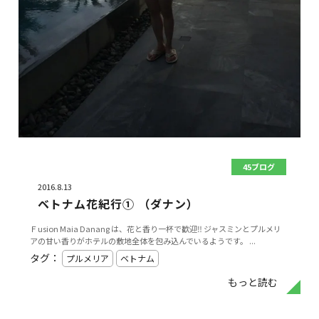
45ブログ
2016.8.13
ベトナム花紀行① （ダナン）
Ｆusion Maia Danang は、花と香り一杯で歓迎‼️ ジャスミンとプルメリ
アの甘い香りがホテルの敷地全体を包み込んでいるようです。 ...
タグ：
プルメリア
ベトナム
もっと読む