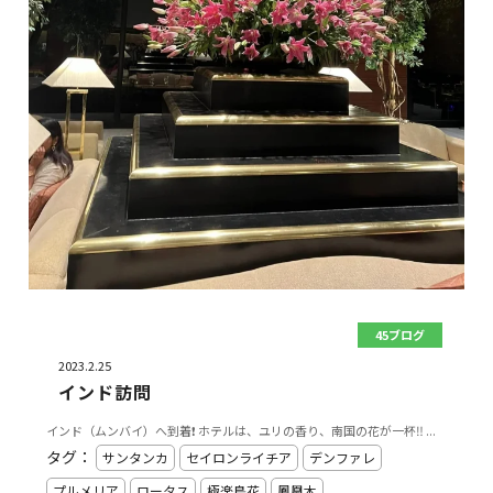
45ブログ
2023.2.25
インド訪問
インド（ムンバイ）へ到着❗️ ホテルは、ユリの香り、南国の花が一杯‼️ ...
タグ：
サンタンカ
セイロンライチア
デンファレ
プルメリア
ロータス
極楽鳥花
鳳凰木