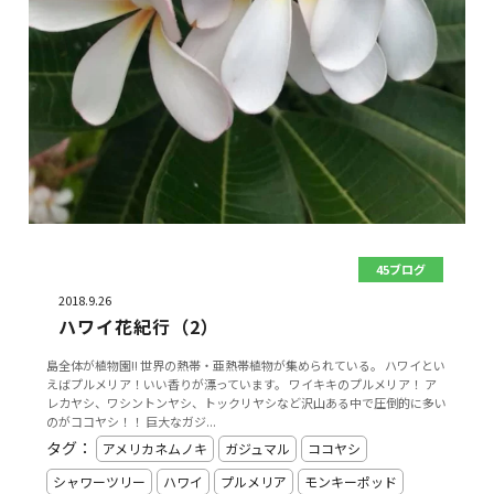
45ブログ
2018.9.26
ハワイ花紀行（2）
島全体が植物園!! 世界の熱帯・亜熱帯植物が集められている。 ハワイとい
えばプルメリア！いい香りが漂っています。 ワイキキのプルメリア！ ア
レカヤシ、ワシントンヤシ、トックリヤシなど沢山ある中で圧倒的に多い
のがココヤシ！！ 巨大なガジ...
タグ：
アメリカネムノキ
ガジュマル
ココヤシ
シャワーツリー
ハワイ
プルメリア
モンキーポッド