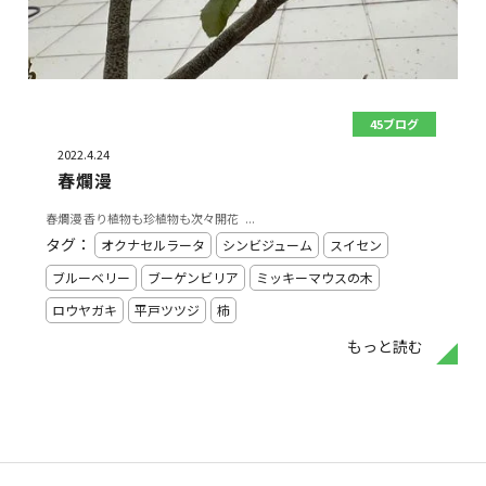
45ブログ
2022.4.24
春爛漫
春爛漫 香り植物も珍植物も次々開花 ...
タグ：
オクナセルラータ
シンビジューム
スイセン
ブルーベリー
ブーゲンビリア
ミッキーマウスの木
ロウヤガキ
平戸ツツジ
柿
もっと読む