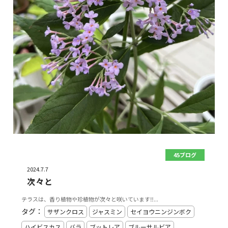
45ブログ
2024.7.7
次々と
テラスは、香り植物や珍植物が次々と咲いています‼️...
タグ：
サザンクロス
ジャスミン
セイヨウニンジンボク
ハイビスカス
バラ
ブットレア
ブルーサルビア