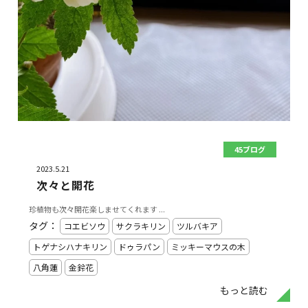
45ブログ
2023.5.21
次々と開花
珍植物も次々開花楽しませてくれます ...
タグ：
コエビソウ
サクラキリン
ツルバキア
トゲナシハナキリン
ドゥラパン
ミッキーマウスの木
八角蓮
金鈴花
もっと読む