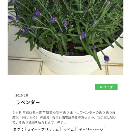
45ブログ
2016.5.8
ラベンダー
シソ科 常緑亜低木 開花期 四季咲き 香り まさにラベンダーの香り 香り強
度 ③ （強い香り） 春爛漫‼️ 香りも満喫出来る春真っ只中、我が家に咲い
ている香り植物を紹介します。先ず...
タグ：
スイートアリッサム
タイム
チェリーセージ