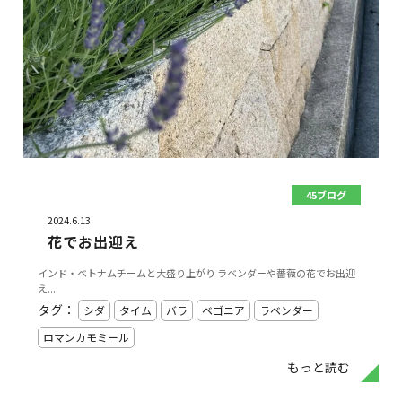
45ブログ
2024.6.13
花でお出迎え
インド・ベトナムチームと大盛り上がり ラベンダーや薔薇の花でお出迎
え...
タグ：
シダ
タイム
バラ
ベゴニア
ラベンダー
ロマンカモミール
もっと読む