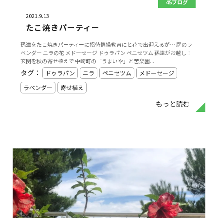
45ブログ
2021.9.13
たこ焼きパーティー
孫達をたこ焼きパーティーに招待情操教育にと花で出迎えるが… 庭のラ
ベンダー ニラの花 メドーセージ ドゥラパン ペニセツム 孫達がお越し！
玄関を秋の寄せ植えで 中崎町の「うまいや」と苦楽園...
タグ：
ドゥラパン
ニラ
ペニセツム
メドーセージ
ラベンダー
寄せ植え
もっと読む