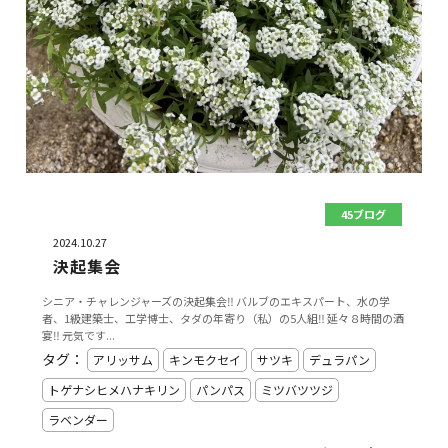
45ブログ
2024.10.27
決起集会
シニア・チャレンジャーズの決起集会‼️ バルブのエキスパート、水の学
者、1級建築士、工学博士、タダの年寄り（私）の5人組‼️ 延々８時間の酒
宴‼️ 元気です...
タグ：
アリッサム
キンモクセイ
サツキ
デュラパン
トゲナシヒメハナキリン
パンパス
ミツバツツジ
ラベンダー