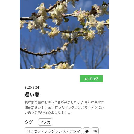
45ブログ
2025.3.24
遅い春
我が家の庭にもやっと春が来ました♪♪ 今年は異常に
開花が遅い！！ 去年作ったフレグランスガーデンにい
い香りが漂い始めました！！...
タグ：
マヌカ
ロニセラ・フレグランス・テシマ
梅
椿