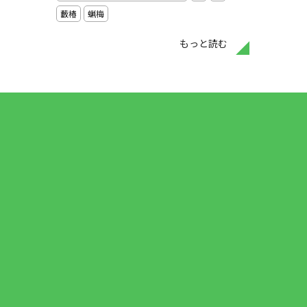
藪椿
蝋梅
もっと読む