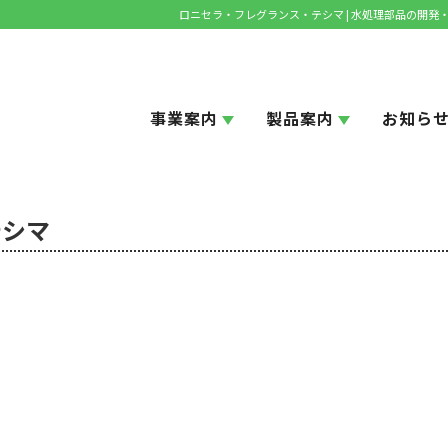
ロニセラ・フレグランス・テシマ | 水処理部品の開
事業案内
製品案内
お知ら
テシマ