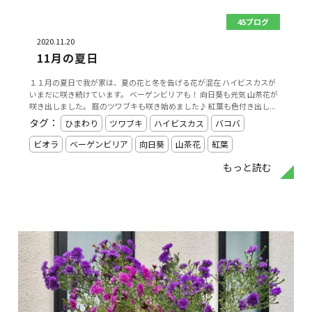
45ブログ
2020.11.20
11月の夏日
１１月の夏日で我が家は、夏の花と冬を告げる花が混在 ハイビスカスが
いまだに咲き続けています。 ベーゲンビリアも！ 向日葵も元気 山茶花が
咲き出しました。 庭のツワブキも咲き始めました♪ 紅葉も色付き出し...
タグ：
ひまわり
ツワブキ
ハイビスカス
バコバ
ビオラ
ベーゲンビリア
向日葵
山茶花
紅葉
もっと読む