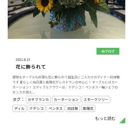
45ブログ
2021.8.13
花に飾られて
建物もテーブルも料理も花に飾られて誕生日に二人だけのディナー初体験
です 夏らしく向日葵と紫陽花がレストランの中心に！ テーブルにはカー
ネーション！ エディブルフラワーは、ナデシコ！ ペンタス一輪シェフの
センスが伺え...
タグ：
カサブランカ
カーネーション
スモークツリー
ディル
ナデシコ
ペンタス
向日葵
紫陽花
もっと読む