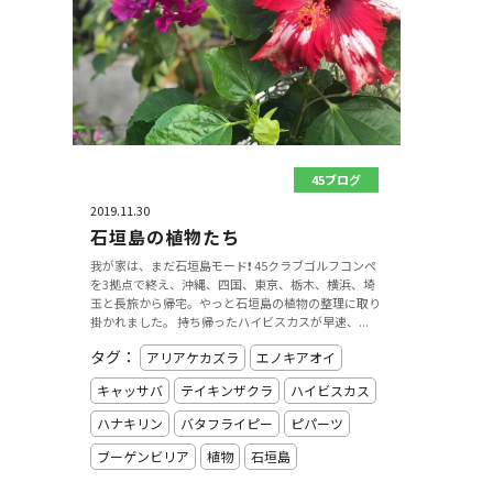
45ブログ
2019.11.30
石垣島の植物たち
我が家は、まだ石垣島モード❗️ 45クラブゴルフコンペ
を3拠点で終え、沖縄、四国、東京、栃木、横浜、埼
玉と長旅から帰宅。やっと石垣島の植物の整理に取り
掛かれました。 持ち帰ったハイビスカスが早速、...
タグ：
アリアケカズラ
エノキアオイ
キャッサバ
テイキンザクラ
ハイビスカス
ハナキリン
バタフライピー
ピパーツ
ブーゲンビリア
植物
石垣島