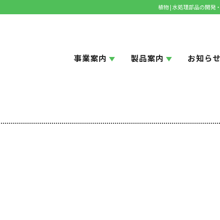
植物 | 水処理部品の開
事業案内
製品案内
お知ら