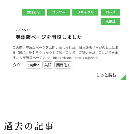
お知らせ
フラワー
リサイクル
ロハス
水処理
2022.5.12
英語版ページを開設しました
この度、英語版ページを公開いたしました。 日本語版ページの右上にあ
る【ENGLISH】をクリックして頂くことで、ご覧いただくことができま
す。 ＜英語版ページ＞ ⇒ https://kansaikako.co.jp/en/...
タグ：
English
英語
関西化工
もっと読む
過去の記事