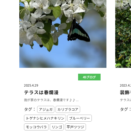
45ブログ
2025.4.29
2023.4.
テラスは春爛漫
装飾
我が家のテラスは、春爛漫です♪♪ ...
テラスに
タグ：
タグ
アジュガ
カリブラコア
トゲナシヒメハナキリン
ブルーベリー
モッコウバラ
リンゴ
平戸ツツジ