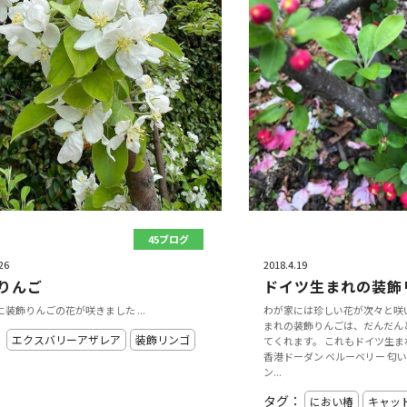
45ブログ
26
2018.4.19
りんご
ドイツ生まれの装飾
装飾りんごの花が咲きました ...
わが家には珍しい花が次々と咲
まれの装飾りんごは、だんだん
：
エクスバリーアザレア
装飾リンゴ
てくれます。 これもドイツ生
香港ドーダン ベルーベリー 匂
ン...
タグ：
におい椿
キャッ