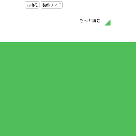
石楠花
装飾リンゴ
もっと読む