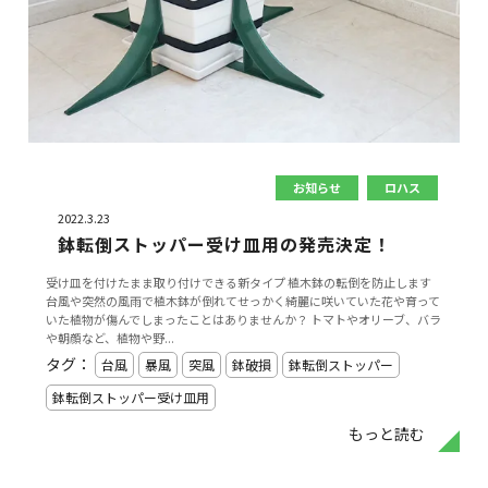
お知らせ
ロハス
2022.3.23
鉢転倒ストッパー受け皿用の発売決定！
受け皿を付けたまま取り付けできる新タイプ 植木鉢の転倒を防止します
台風や突然の風雨で植木鉢が倒れてせっかく綺麗に咲いていた花や育って
いた植物が傷んでしまったことはありませんか？ トマトやオリーブ、バラ
や朝顔など、植物や野...
タグ：
台風
暴風
突風
鉢破損
鉢転倒ストッパー
鉢転倒ストッパー受け皿用
もっと読む