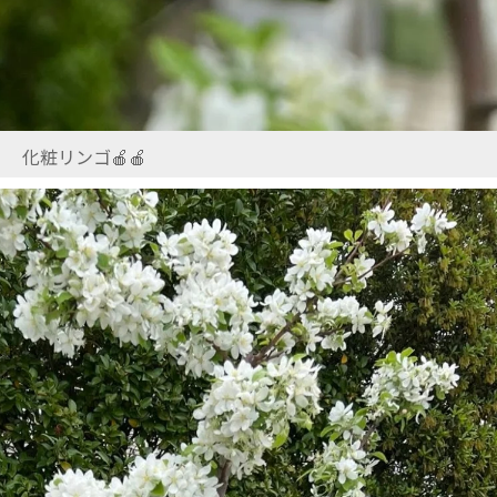
化粧リンゴ🍎🍎