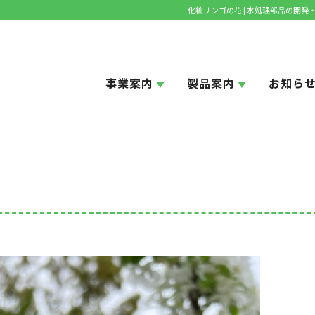
化粧リンゴの花 | 水処理部品の開
事業案内
製品案内
お知ら