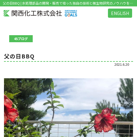
父の日BBQ | 水処理部品の開発・販売で培った独自の技術と微生物研究のノウハウを活かした環境関連ビジネス を展開
ENGLISH
45ブログ
父の日BBQ
2021.6.20