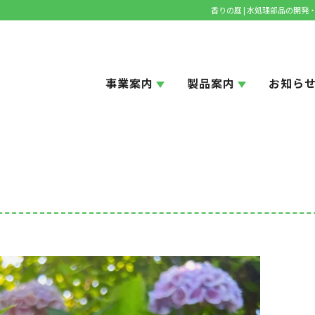
香りの庭 | 水処理部品の開
事業案内
製品案内
お知ら