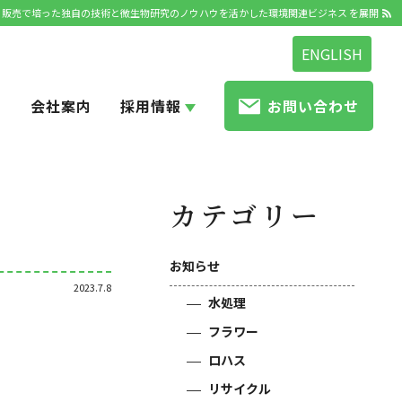
発・販売で培った独自の技術と微生物研究のノウハウを活かした環境関連ビジネス を展開
ENGLISH
せ
会社案内
採用情報
お問い合わせ
カテゴリー
お知らせ
2023.7.8
水処理
フラワー
ロハス
リサイクル