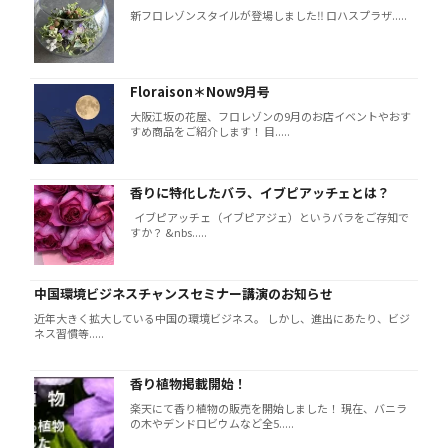
新フロレゾンスタイルが登場しました‼️ ロハスプラザ.....
Floraison＊Now9月号
大阪江坂の花屋、フロレゾンの9月のお店イベントやおす
すめ商品をご紹介します！ 目.....
香りに特化したバラ、イブピアッチェとは？
イブピアッチェ（イブピアジェ）というバラをご存知で
すか？ &nbs.....
中国環境ビジネスチャンスセミナー講演のお知らせ
近年大きく拡大している中国の環境ビジネス。 しかし、進出にあたり、ビジ
ネス習慣等.....
香り植物掲載開始！
楽天にて香り植物の販売を開始しました！ 現在、バニラ
の木やデンドロビウムなど全5.....