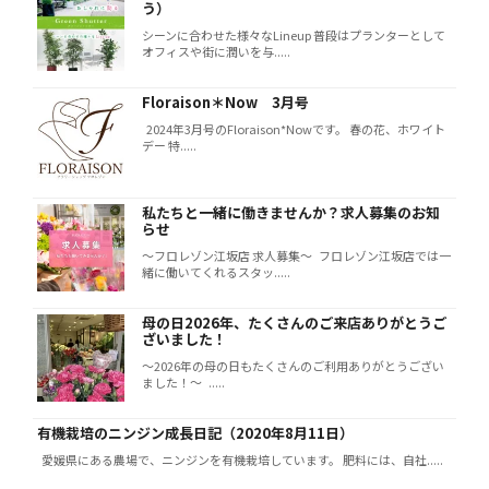
う）
シーンに合わせた様々なLineup 普段はプランターとして
オフィスや街に潤いを与.....
Floraison＊Now 3月号
2024年3月号のFloraison*Nowです。 春の花、ホワイト
デー 特.....
私たちと一緒に働きませんか？求人募集のお知
らせ
～フロレゾン江坂店 求人募集～ フロレゾン江坂店では一
緒に働いてくれるスタッ.....
母の日2026年、たくさんのご来店ありがとうご
ざいました！
～2026年の母の日もたくさんのご利用ありがとうござい
ました！～ .....
有機栽培のニンジン成長日記（2020年8月11日）
愛媛県にある農場で、ニンジンを有機栽培しています。 肥料には、自社.....