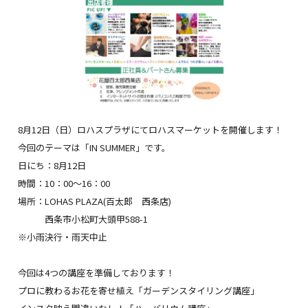
8
月
12
日（日）ロハスプラザにてロハスマーケットを開催します！
今回のテーマは「
IN SUMMER
」です。
日にち：
8
月
12
日
時間：
10
：
00
～
16
：
00
場所：
LOHAS PLAZA(
百太郎 西条店
)
西条市小松町大頭甲
588-1
※小雨決行・雨天中止
今回は
4
つの講座を準備しております！
プロに教わるお花を寄せ植え「ガーデンスタイリング講座」