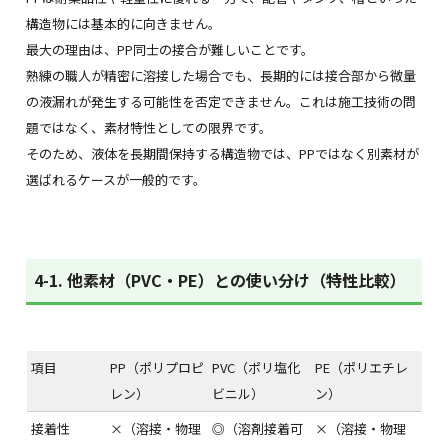
構造物には基本的に向きません。
最大の理由は、PP同士の接合が難しいことです。
熟練の職人が精密に溶接した場合でも、長期的には接合部から微量
の液漏れが発生する可能性を否定できません。これは施工技術の問
題ではなく、素材特性としての限界です。
そのため、液体を長期間保持する構造物では、PPではなく別素材が
選ばれるケースが一般的です。
4-1. 他素材（PVC・PE）との使い分け（特性比較）
項目
PP（ポリプロピ
PVC（ポリ塩化
PE（ポリエチレ
レン）
ビニル）
ン）
接着性
×（溶接・物理
◎（溶剤接着可
×（溶接・物理