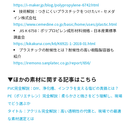
https://i-maker.jp/blog/polypropylene-6742.html
技術解説：つきにくいプラスチックをつけたい! – セメダ
イン株式会社
https://www.cemedine.co.jp/basic/home/uses/plastic.html
JIS K 6758：ポリプロピレン成形材料規格 – 日本産業標準
調査会
https://kikakurui.com/k6/K6921-1-2018-01.html
プラスチックの耐候性とは？耐候性の高い樹脂製容器も
紹介
https://iremono.sanplatec.co.jp/report/656/
▼ほかの素材に関する記事はこちら
PVC完全解説：DIY、浄化槽、インフラを支える塩ビの真価とは？
PE（ポリエチレン）完全解説：柔らかさと強さをどう理解し、現場
でどう選ぶか
タイトル：アクリル完全解説：高い透明性の代償と、現場での最適
な素材選定とは