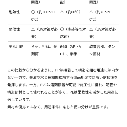
固定）
能）
固定）
耐熱性
〇（約100〜11
△（約60℃）
△（約70〜9
0℃）
0℃）
耐候性
△（UV対策が必
〇（塗装等で対
△（UV対策が必
要）
応可）
要）
主な用途
ろ材、担体、薬
配管（VP・V
軟質容器、タン
剤筒
U）、継手
ク部材
この比較から分かるように、PPは接着して構造を組む用途には向か
ない一方で、薬液や水と長期間接触する部品用途では高い信頼性を
発揮します。一方、PVCは溶剤接着が可能で施工性に優れ、配管や
構造部材として使われることが多く、PEは柔軟性を活かした用途に
適しています。
素材の優劣ではなく、用途条件に応じた使い分けが重要です。