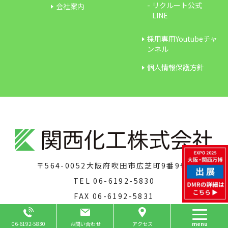
リクルート公式
会社案内
LINE
採用専用Youtubeチャ
ンネル
個人情報保護方針
〒564-0052
大阪府吹田市広芝町9番9号
TEL
06-6192-5830
FAX
06-6192-5831
Page Top
06-6192-5830
お問い合わせ
アクセス
menu