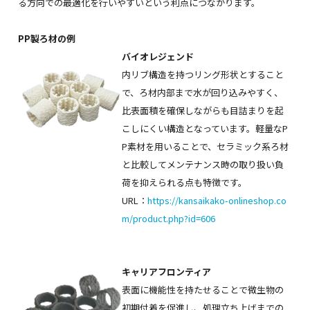
る方向での最適化を行いやすいという利点につながります。
PP製ろ材の例
バイオレジェンド
内リブ構造を持つリング形状とすること
で、ろ材内部まで水が回り込みやすく、
比表面積を確保しながらも目詰まりを起
こしにくい構造となっています。軽量なP
P素材を用いることで、セラミック系ろ材
と比較してメンテナンス時の取り扱い負
荷を抑えられる点も特徴です。
URL：
https://kansaikako-onlineshop.co
m/product.php?id=606
キャリアフロンティア
表面に機能性を持たせることで微生物の
初期付着を促進し、処理立ち上げまでの