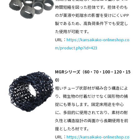
時間短縮を図った担体です。担体そのも
のが薬液や処理水の影響を受けにくいPP
製であるため、高負荷条件下でも安定し
た使用が可能です。
URL：
https://kansaikako-onlineshop.co
m/product.php?id=423
MGRシリーズ（60・70・100・120・15
0）
粗いチューブ状部材が絡み合う構造によ
り、微生物の付着だけでなく固形物の捕
捉にも寄与します。固定床用途を中心
に、多目的に使用されており、素材の耐
久性と構造設計の両面から長期使用を前
提としたろ材です。
URL：
https://kansaikako-onlineshop.co