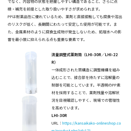
でなく、内容物の状態を把握しやすい構造であること、さらに点
検・補充を前提とした取り扱いやすさが求められます。
PPは耐薬品性に優れているため、薬剤と直接接触しても腐食や溶出
のリスクが低く、長期間にわたって安定した使用が可能です。ま
た、金属素材のように腐食生成物が発生しないため、処理水への影
響を最小限に抑えられる点も重要な要素です。
流量調整式薬剤筒（LHI-30R／LHI-22
R）
一体成形された筒構造に調整機構を組み
込むことで、接合部を持たずに溶解量の
制御を可能としています。半透明のPP素
材を採用することで、薬剤残量や溶解状
況を目視確認しやすく、現場での管理性
を高めています。
LHI-30R
URL：
https://kansaikako-onlineshop.co
m/product.php?id=171