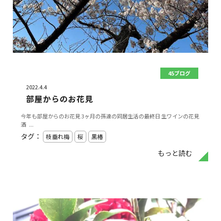
45ブログ
2022.4.4
部屋からのお花見
今年も部屋からのお花見 3ヶ月の孫達の同居生活の最終日 生ワインの花見
酒 ...
タグ：
枝垂れ梅
桜
黒椿
もっと読む