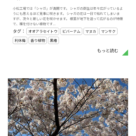
小松工場では「シャガ」が満開です。 シャガの群生は年々広がっているよ
うにも思えるほど見事に咲きます。 シャガの花は一日で枯れてしまいま
すが、次々と新しい花を咲かせます。 根茎が地下を這って広がるのが特徴
で、種を付けない植物です...
タグ：
オオアラセイトウ
ビバーナム
マヌカ
マンサク
利休梅
香り植物
黒椿
もっと読む