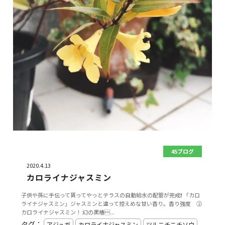
45ブログ
2020.4.13
カロライナジャスミン
子供や孫に手伝って貰ってやっとテラスの自動給水の配管が完成❗️ 「カロ
ライナジャスミン」ジャスミンと違って控えめな甘い香り。香り強度 ②
カロライナジャスミン！ 幻の黒椿...
タグ：
アジュガ
カロライナジャスミン
ツルニチニチソウ