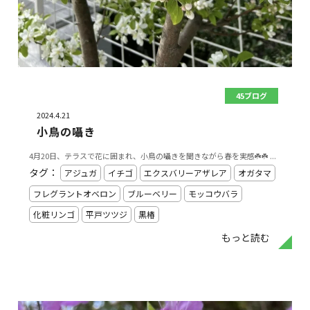
45ブログ
2024.4.21
小鳥の囁き
4月20日、テラスで花に囲まれ、小鳥の囁きを聞きながら春を実感☘️☘️ ...
タグ：
アジュガ
イチゴ
エクスバリーアザレア
オガタマ
フレグラントオベロン
ブルーベリー
モッコウバラ
化粧リンゴ
平戸ツツジ
黒椿
もっと読む