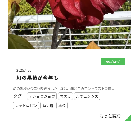
45ブログ
2025.4.20
幻の黒椿が今年も
幻の黒椿が今年も咲きました‼️ 庭は、赤と白のコントラスト🤍🟥 ...
タグ：
デショウジョウ
マヌカ
ルチェンシス
レッドロビン
匂い椿
黒椿
もっと読む