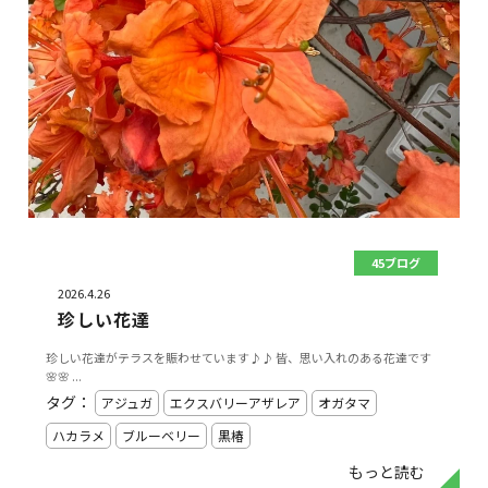
45ブログ
2026.4.26
珍しい花達
珍しい花達がテラスを賑わせています♪♪ 皆、思い入れのある花達です
🌸🌸 ...
タグ：
アジュガ
エクスバリーアザレア
オガタマ
ハカラメ
ブルーベリー
黒椿
もっと読む