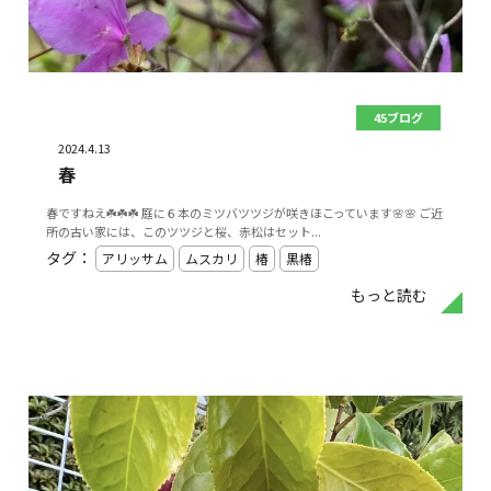
45ブログ
2024.4.13
春
春ですねえ☘️☘️☘️ 庭に６本のミツバツツジが咲きほこっています🌸🌸 ご近
所の古い家には、このツツジと桜、赤松はセット...
タグ：
アリッサム
ムスカリ
椿
黒椿
もっと読む