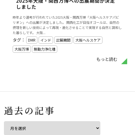
2025年大阪・関西万博への出展期間が決定
しました
昨年より選考が行われていた2025大阪・関西万博「大阪ヘルスケアパビ
リオン」への出展が決定しました。 関西化工が目指すゴールは、自然の
摂理を新しい技術によって再現・進化させることで実現する自然と調和し
た暮らしです。 大阪...
タグ：
DMR
インド
出展期間
大阪ヘルスケア
大阪万博
無動力浄化槽
もっと読む
過去の記事