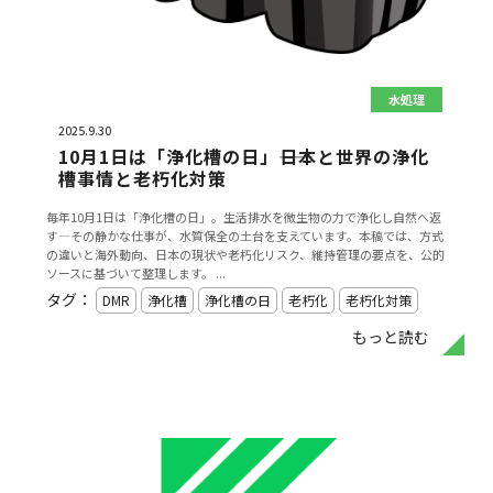
水処理
2025.9.30
10月1日は「浄化槽の日」――日本と世界の浄化
槽事情と老朽化対策
毎年10月1日は「浄化槽の日」。生活排水を微生物の力で浄化し自然へ返
す―その静かな仕事が、水質保全の土台を支えています。本稿では、方式
の違いと海外動向、日本の現状や老朽化リスク、維持管理の要点を、公的
ソースに基づいて整理します。 ...
タグ：
DMR
浄化槽
浄化槽の日
老朽化
老朽化対策
もっと読む