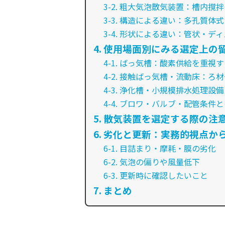
3-2. 粗大気泡散気装置：槽内撹
3-3. 構造による違い：多孔質
3-4. 形状による違い：管状・デ
4. 使用場面別にみる選定上の
4-1. ばっ気槽：酸素供給を重視
4-2. 接触ばっ気槽・流動床：
4-3. 浄化槽・小規模排水処理
4-4. ブロワ・バルブ・配管条件
5. 散気装置を選定する際の注
6. 劣化と更新：実務的視点か
6-1. 目詰まり・摩耗・膜の劣化
6-2. 気泡の偏りや風量低下
6-3. 更新時に確認したいこと
7. まとめ