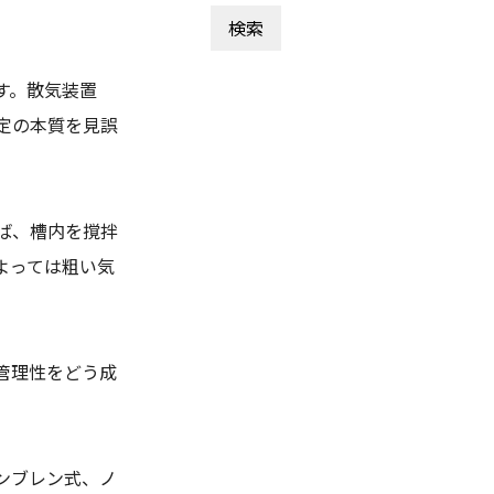
す。散気装置
定の本質を見誤
ば、槽内を撹拌
よっては粗い気
管理性をどう成
ンブレン式、ノ