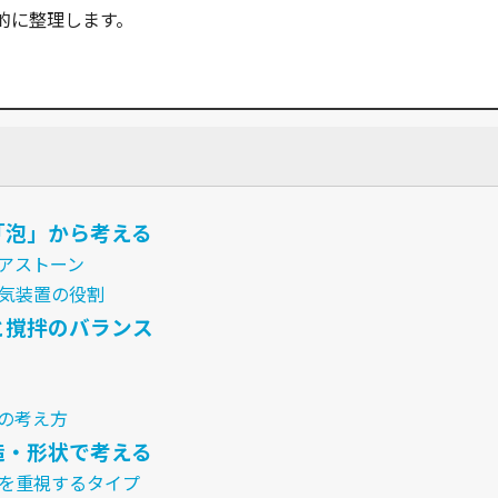
的に整理します。
「泡」から考える
エアストーン
散気装置の役割
と撹拌のバランス
さの考え方
造・形状で考える
給を重視するタイプ