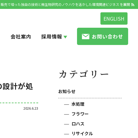
開発・販売で培った独自の技術と微生物研究のノウハウを活かした環境関連ビジネス を展開
ENGLISH
せ
会社案内
採用情報
お問い合わせ
カテゴリー
の設計が処
お知らせ
水処理
2026.6.23
フラワー
ロハス
リサイクル