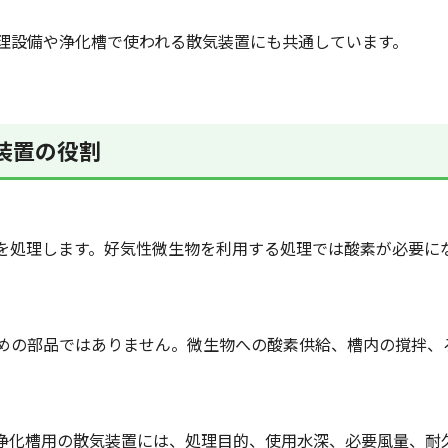
理設備や浄化槽で使われる散気装置にも共通しています。
気装置の役割
を処理します。好気性微生物を利用する処理では酸素が必要に
めの部品ではありません。微生物への酸素供給、槽内の撹拌、
浄化槽用の散気装置には、処理目的、使用水深、必要風量、耐